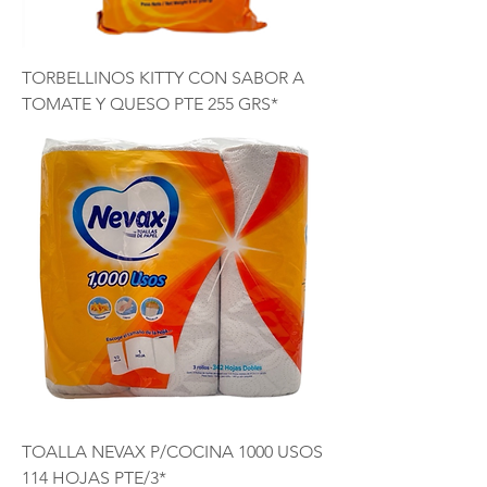
TORBELLINOS KITTY CON SABOR A
TOMATE Y QUESO PTE 255 GRS*
TOALLA NEVAX P/COCINA 1000 USOS
114 HOJAS PTE/3*