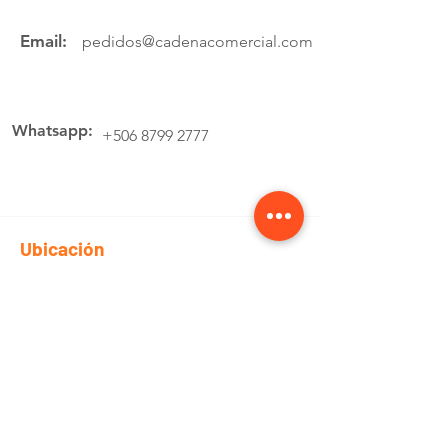
Email:
pedidos@cadenacomercial.com
Whatsapp:
+506 8799 2777
Ubicación
Av.4 Cartago, 200 Metros Norte de la
estación de buses Lumaca
Cotiza aquí