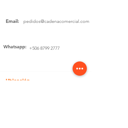
Email:
pedidos@cadenacomercial.com
Whatsapp:
+506 8799 2777
Ubicación
Av.4 Cartago, 200 Metros Norte de la
estación de buses Lumaca