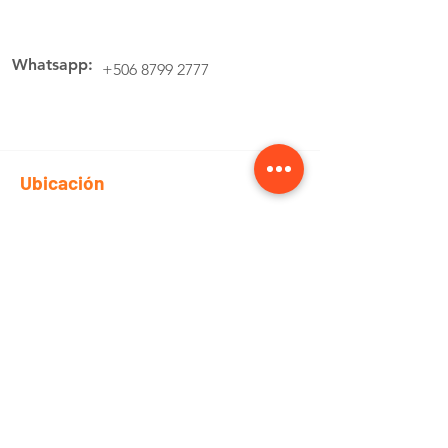
Whatsapp:
+506 8799 2777
Ubicación
Av.4 Cartago, 200 Metros Norte de la
estación de buses Lumaca
Cotiza aquí
Pedidos