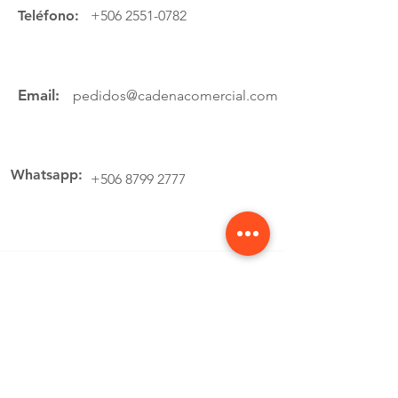
Teléfono:
+506 2551-0782
Email:
pedidos@cadenacomercial.com
Whatsapp:
+506 8799 2777
Ubicación
Av.4 Cartago, 200 Metros Norte de la
estación de buses Lumaca