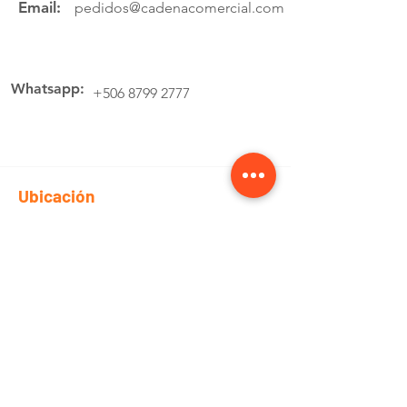
Email:
pedidos@cadenacomercial.com
Whatsapp:
+506 8799 2777
Ubicación
Av.4 Cartago, 200 Metros Norte de la
estación de buses Lumaca
Cotiza aquí
Pedidos