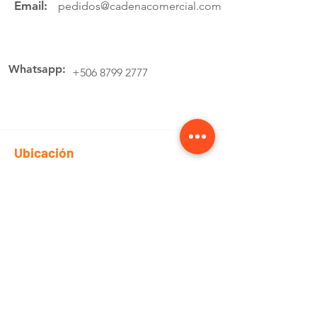
Email:
pedidos@cadenacomercial.com
Whatsapp:
+506 8799 2777
Ubicación
Av.4 Cartago, 200 Metros Norte de la
estación de buses Lumaca
Cotiza aquí
Pedidos