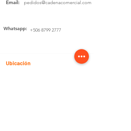
Email:
pedidos@cadenacomercial.com
Whatsapp:
+506 8799 2777
Ubicación
Av.4 Cartago, 200 Metros Norte de la
estación de buses Lumaca
Cotiza aquí
Pedidos