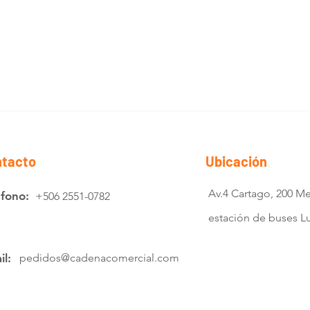
tacto
Ubicación
Av.4 Cartago, 200 Me
éfono:
+506 2551-0782
estación de buses 
il:
pedidos@cadenacomercial.com