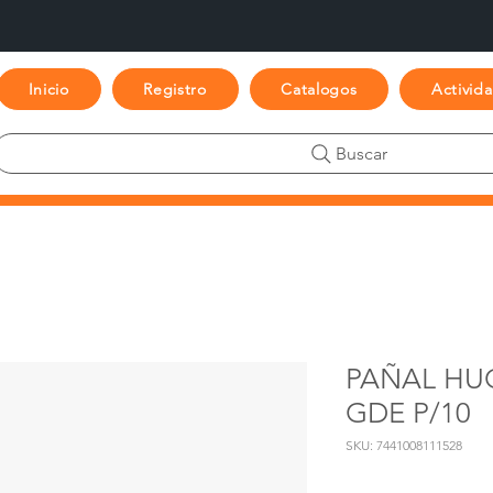
Inicio
Registro
Catalogos
Activid
Buscar
PAÑAL HU
GDE P/10
SKU: 7441008111528