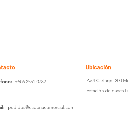
tacto
Ubicación
Av.4 Cartago, 200 Me
éfono:
+506 2551-0782
estación de buses 
il:
pedidos@cadenacomercial.com