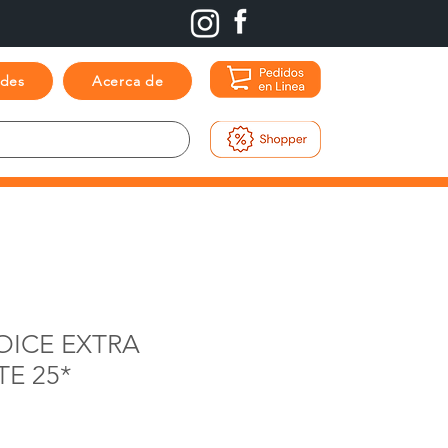
ades
Acerca de
OICE EXTRA
E 25*