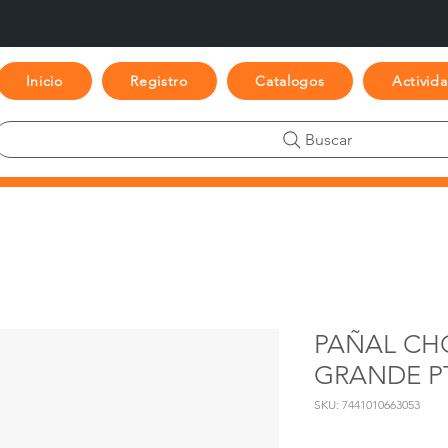
Inicio
Registro
Catalogos
Activid
Buscar
PAÑAL CH
GRANDE PT
SKU: 7441010663053