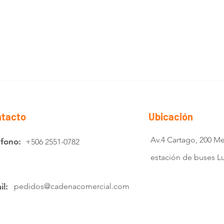
tacto
Ubicación
Av.4 Cartago, 200 Me
éfono:
+506 2551-0782
estación de buses 
il:
pedidos@cadenacomercial.com