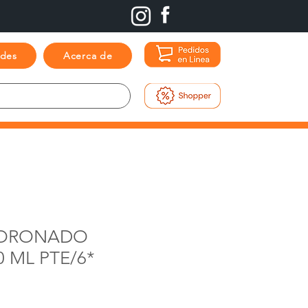
ades
Acerca de
CORONADO
0 ML PTE/6*