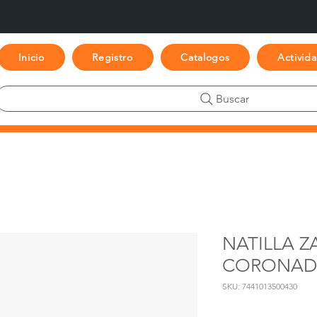
Inicio
Registro
Catalogos
Activid
Buscar
NATILLA 
CORONADO
SKU: 7441013500430