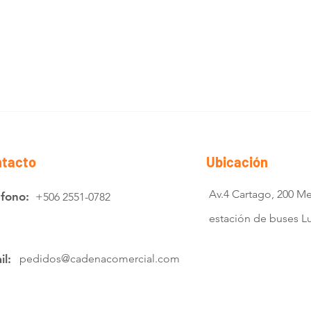
tacto
Ubicación
Av.4 Cartago, 200 Me
éfono:
+506 2551-0782
estación de buses 
il:
pedidos@cadenacomercial.com