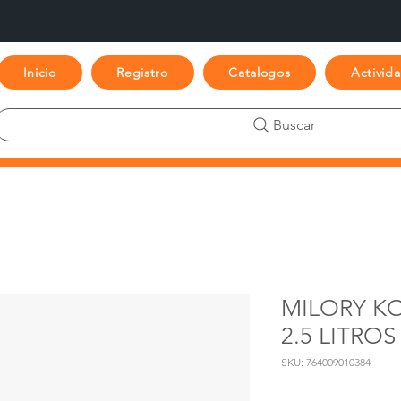
Inicio
Registro
Catalogos
Activid
Buscar
MILORY K
2.5 LITROS
SKU: 764009010384