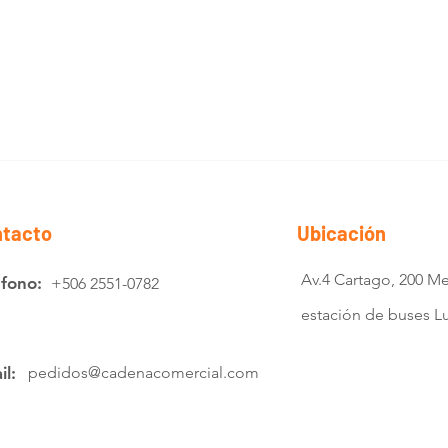
tacto
Ubicación
Av.4 Cartago, 200 Me
éfono:
+506 2551-0782
estación de buses 
il:
pedidos@cadenacomercial.com