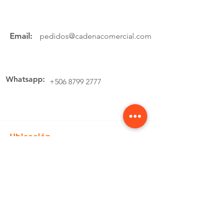
Email:
pedidos@cadenacomercial.com
Whatsapp:
+506 8799 2777
Ubicación
Av.4 Cartago, 200 Metros Norte de la
estación de buses Lumaca