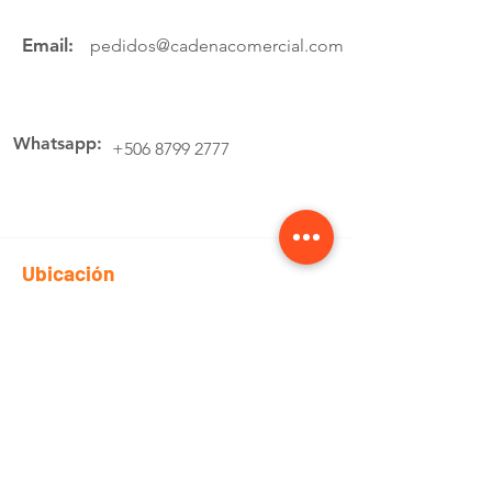
Email:
pedidos@cadenacomercial.com
Whatsapp:
+506 8799 2777
Ubicación
Av.4 Cartago, 200 Metros Norte de la
estación de buses Lumaca
Cotiza aquí