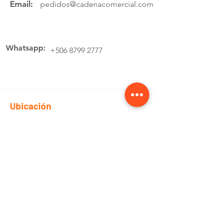
Email:
pedidos@cadenacomercial.com
Whatsapp:
+506 8799 2777
Ubicación
Av.4 Cartago, 200 Metros Norte de la
estación de buses Lumaca
Cotiza aquí
Pedidos