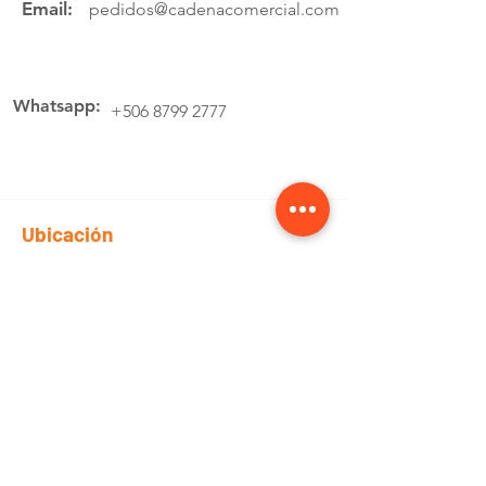
Email:
pedidos@cadenacomercial.com
Whatsapp:
+506 8799 2777
Ubicación
Av.4 Cartago, 200 Metros Norte de la
estación de buses Lumaca
Cotiza aquí
Pedidos