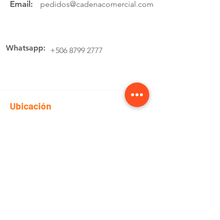
Email:
pedidos@cadenacomercial.com
Whatsapp:
+506 8799 2777
Ubicación
Av.4 Cartago, 200 Metros Norte de la
estación de buses Lumaca
Cotiza aquí
Pedidos