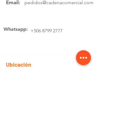
Email:
pedidos@cadenacomercial.com
Whatsapp:
+506 8799 2777
Ubicación
Av.4 Cartago, 200 Metros Norte de la
estación de buses Lumaca
Cotiza aquí
Pedidos