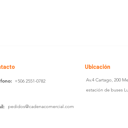
tacto
Ubicación
Av.4 Cartago, 200 Me
éfono:
+506 2551-0782
estación de buses 
il:
pedidos@cadenacomercial.com