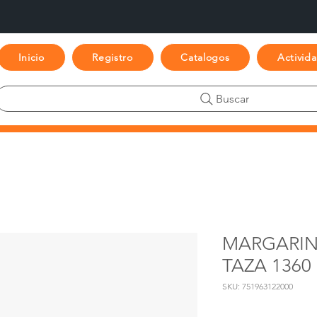
Inicio
Registro
Catalogos
Activid
Buscar
MARGARIN
TAZA 1360
SKU: 751963122000