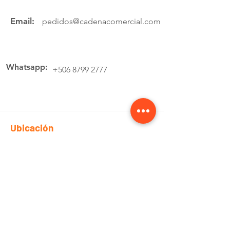
Email:
pedidos@cadenacomercial.com
Whatsapp:
+506 8799 2777
Ubicación
Av.4 Cartago, 200 Metros Norte de la
estación de buses Lumaca
Cotiza aquí