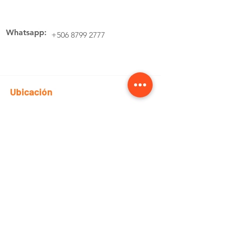
Whatsapp:
+506 8799 2777
Ubicación
Av.4 Cartago, 200 Metros Norte de la
estación de buses Lumaca
Cotiza aquí
Pedidos