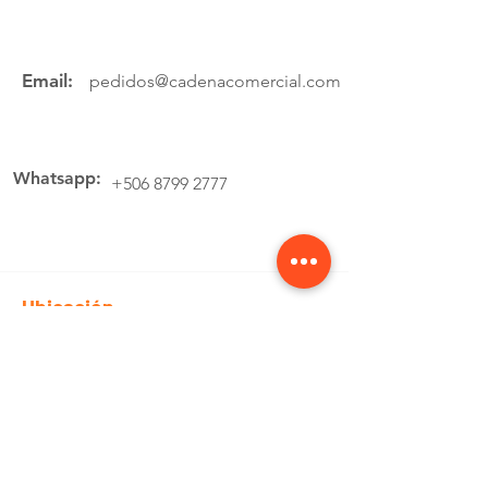
Email:
pedidos@cadenacomercial.com
Whatsapp:
+506 8799 2777
Ubicación
Av.4 Cartago, 200 Metros Norte de la
estación de buses Lumaca