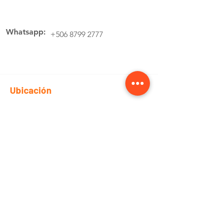
Whatsapp:
+506 8799 2777
Ubicación
Av.4 Cartago, 200 Metros Norte de la
estación de buses Lumaca
Cotiza aquí
Pedidos