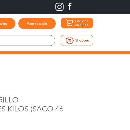
ades
Acerca de
RILLO
S KILOS (SACO 46