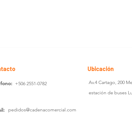
tacto
Ubicación
Av.4 Cartago, 200 Me
éfono:
+506 2551-0782
estación de buses 
il:
pedidos@cadenacomercial.com