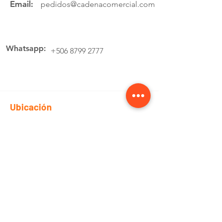
Email:
pedidos@cadenacomercial.com
Whatsapp:
+506 8799 2777
Ubicación
Av.4 Cartago, 200 Metros Norte de la
estación de buses Lumaca
Cotiza aquí
Pedidos