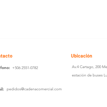
tacto
Ubicación
Av.4 Cartago, 200 Me
éfono:
+506 2551-0782
estación de buses 
il:
pedidos@cadenacomercial.com