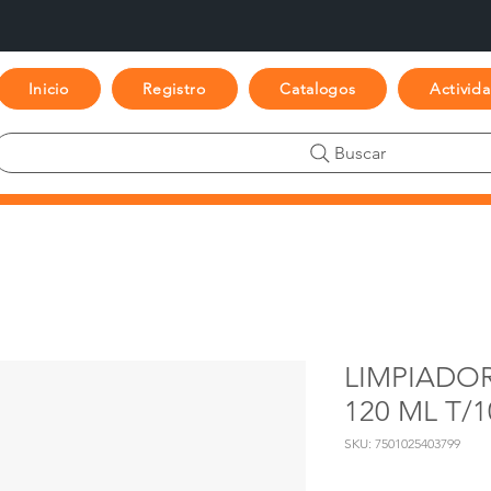
Inicio
Registro
Catalogos
Activid
Buscar
LIMPIADO
120 ML T/1
SKU: 7501025403799