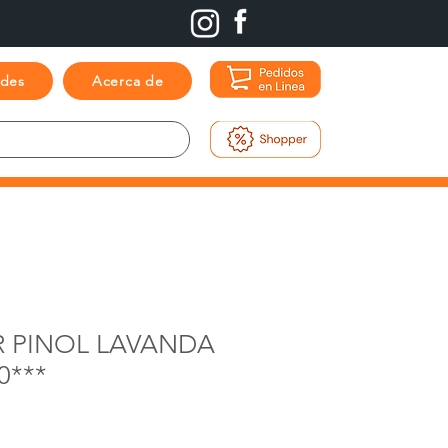
ades
Acerca de
R PINOL LAVANDA
0***