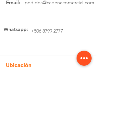
Email:
pedidos@cadenacomercial.com
Whatsapp:
+506 8799 2777
Ubicación
Av.4 Cartago, 200 Metros Norte de la
estación de buses Lumaca
Cotiza aquí
Pedidos