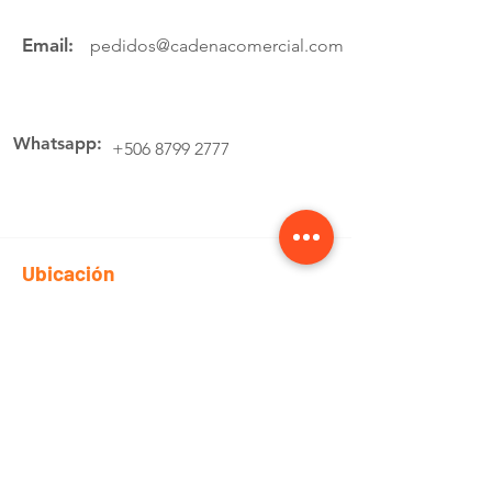
Email:
pedidos@cadenacomercial.com
Whatsapp:
+506 8799 2777
Ubicación
Av.4 Cartago, 200 Metros Norte de la
estación de buses Lumaca
Cotiza aquí