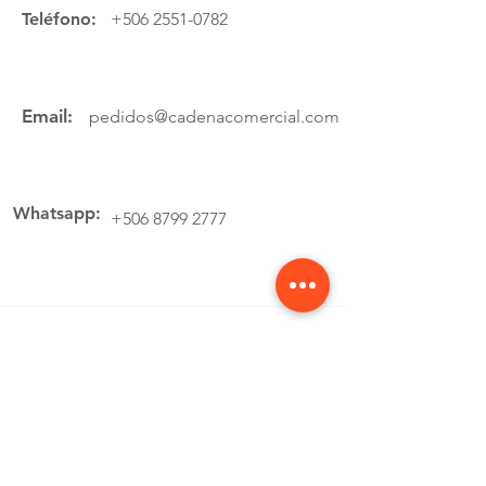
Teléfono:
+506 2551-0782
Email:
pedidos@cadenacomercial.com
Whatsapp:
+506 8799 2777
Ubicación
Av.4 Cartago, 200 Metros Norte de la
estación de buses Lumaca