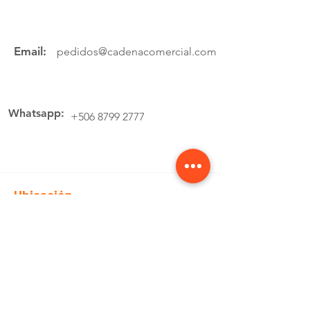
Email:
pedidos@cadenacomercial.com
Whatsapp:
+506 8799 2777
Ubicación
Av.4 Cartago, 200 Metros Norte de la
estación de buses Lumaca