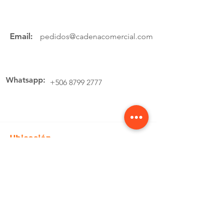
Email:
pedidos@cadenacomercial.com
Whatsapp:
+506 8799 2777
Ubicación
Av.4 Cartago, 200 Metros Norte de la
estación de buses Lumaca