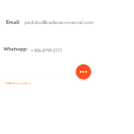
Email:
pedidos@cadenacomercial.com
Whatsapp:
+506 8799 2777
Ubicación
Av.4 Cartago, 200 Metros Norte de la
estación de buses Lumaca