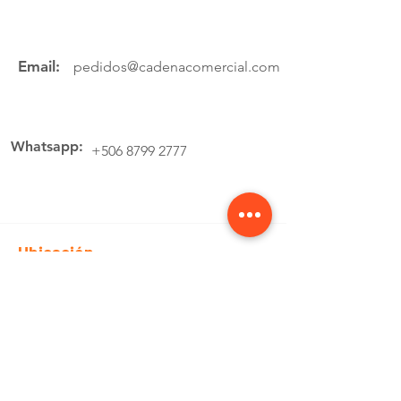
Email:
pedidos@cadenacomercial.com
Whatsapp:
+506 8799 2777
Ubicación
Av.4 Cartago, 200 Metros Norte de la
estación de buses Lumaca