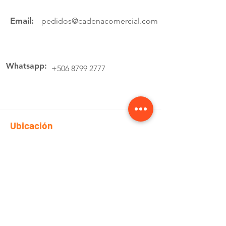
Email:
pedidos@cadenacomercial.com
Whatsapp:
+506 8799 2777
Ubicación
Av.4 Cartago, 200 Metros Norte de la
estación de buses Lumaca
Cotiza aquí