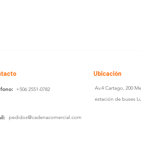
tacto
Ubicación
Av.4 Cartago, 200 Me
éfono:
+506 2551-0782
estación de buses 
il:
pedidos@cadenacomercial.com