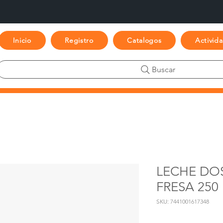
Inicio
Registro
Catalogos
Activid
Buscar
LECHE DO
FRESA 250
SKU: 7441001617348