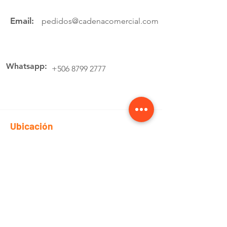
Email:
pedidos@cadenacomercial.com
Whatsapp:
+506 8799 2777
Ubicación
Av.4 Cartago, 200 Metros Norte de la
estación de buses Lumaca
Cotiza aquí