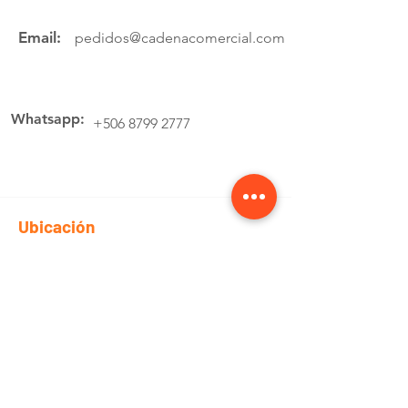
Email:
pedidos@cadenacomercial.com
Whatsapp:
+506 8799 2777
Ubicación
Av.4 Cartago, 200 Metros Norte de la
estación de buses Lumaca
Cotiza aquí