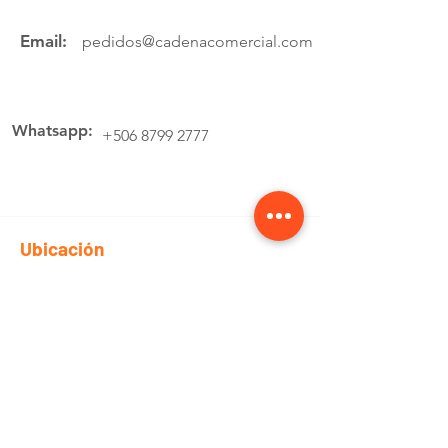
Email:
pedidos@cadenacomercial.com
Whatsapp:
+506 8799 2777
Ubicación
Av.4 Cartago, 200 Metros Norte de la
estación de buses Lumaca
Cotiza aquí