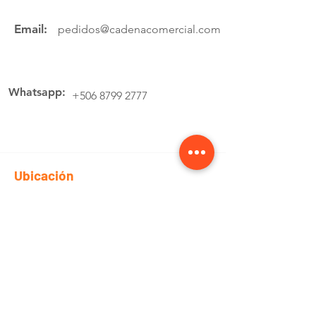
Email:
pedidos@cadenacomercial.com
Whatsapp:
+506 8799 2777
Ubicación
Av.4 Cartago, 200 Metros Norte de la
estación de buses Lumaca
Cotiza aquí