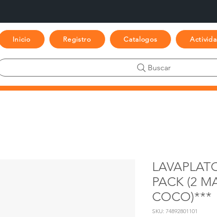
Inicio
Registro
Catalogos
Activid
Buscar
LAVAPLATO
PACK (2 
COCO)***
SKU: 74892801101