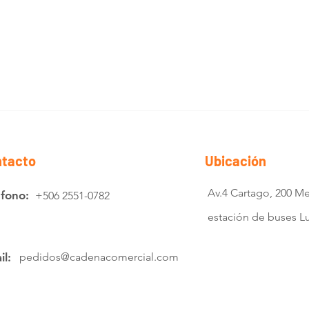
tacto
Ubicación
Av.4 Cartago, 200 Me
éfono:
+506 2551-0782
estación de buses 
il:
pedidos@cadenacomercial.com