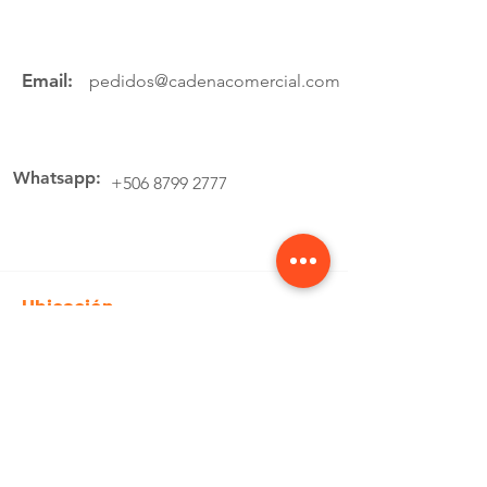
Email:
pedidos@cadenacomercial.com
Whatsapp:
+506 8799 2777
Ubicación
Av.4 Cartago, 200 Metros Norte de la
estación de buses Lumaca