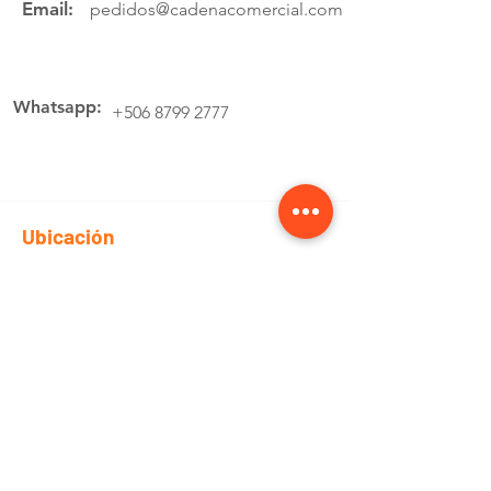
Email:
pedidos@cadenacomercial.com
Whatsapp:
+506 8799 2777
Ubicación
Av.4 Cartago, 200 Metros Norte de la
estación de buses Lumaca
Cotiza aquí
Pedidos