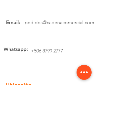
Email:
pedidos@cadenacomercial.com
Whatsapp:
+506 8799 2777
Ubicación
Av.4 Cartago, 200 Metros Norte de la
estación de buses Lumaca