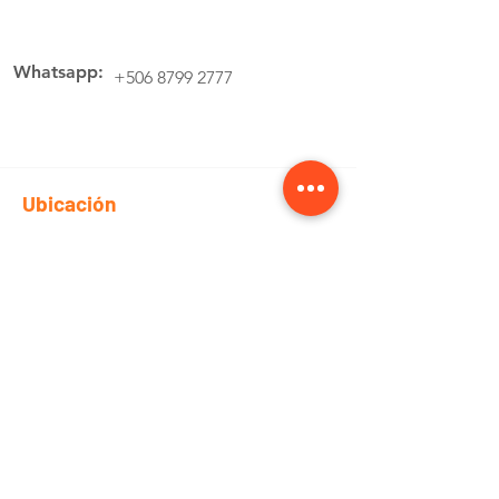
Whatsapp:
+506 8799 2777
Ubicación
Av.4 Cartago, 200 Metros Norte de la
estación de buses Lumaca
Cotiza aquí
Pedidos