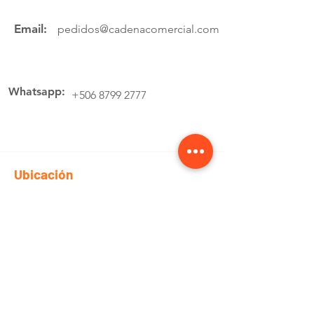
Email:
pedidos@cadenacomercial.com
Whatsapp:
+506 8799 2777
Ubicación
Av.4 Cartago, 200 Metros Norte de la
estación de buses Lumaca
Cotiza aquí