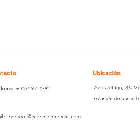
tacto
Ubicación
Av.4 Cartago, 200 Me
éfono:
+506 2551-0782
estación de buses 
il:
pedidos@cadenacomercial.com