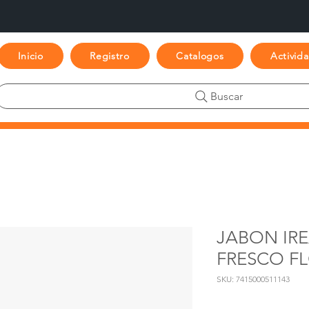
Inicio
Registro
Catalogos
Activid
Buscar
JABON IR
FRESCO FL
SKU: 7415000511143