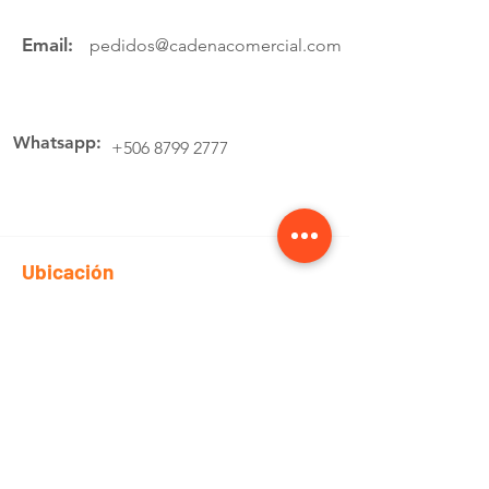
Email:
pedidos@cadenacomercial.com
Whatsapp:
+506 8799 2777
Ubicación
Av.4 Cartago, 200 Metros Norte de la
estación de buses Lumaca
Cotiza aquí