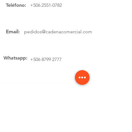
Teléfono:
+506 2551-0782
Email:
pedidos@cadenacomercial.com
Whatsapp:
+506 8799 2777
Ubicación
Av.4 Cartago, 200 Metros Norte de la
estación de buses Lumaca