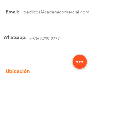
Email:
pedidos@cadenacomercial.com
Whatsapp:
+506 8799 2777
Ubicación
Av.4 Cartago, 200 Metros Norte de la
estación de buses Lumaca
Cotiza aquí